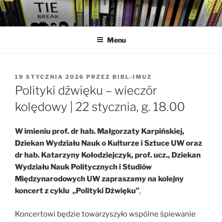
Przejdź
do
treści
Menu
OPUBLIKOWANE
19 STYCZNIA 2026
PRZEZ
BIBL-IMUZ
W
Polityki dźwięku – wieczór
kolędowy | 22 stycznia, g. 18.00
W imieniu prof. dr hab. Małgorzaty Karpińskiej,
Dziekan Wydziału Nauk o Kulturze i Sztuce UW oraz
dr hab. Katarzyny Kołodziejczyk, prof. ucz., Dziekan
Wydziału Nauk Politycznych i Studiów
Międzynarodowych UW zapraszamy na kolejny
koncert z cyklu
„Polityki Dźwięku”
,
Koncertowi będzie towarzyszyło wspólne śpiewanie