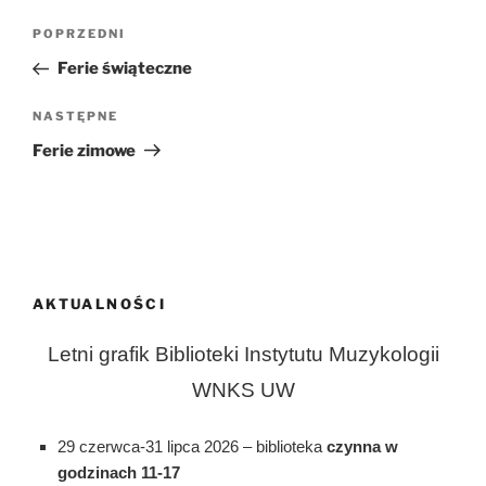
Nawigacja
Poprzedni
POPRZEDNI
wpisu
wpis
Ferie świąteczne
Następny
NASTĘPNE
wpis
Ferie zimowe
AKTUALNOŚCI
Letni grafik Biblioteki Instytutu Muzykologii
WNKS UW
29 czerwca-31 lipca 2026 – biblioteka
czynna w
godzinach 11-17