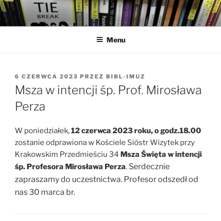
Przejdź
do
treści
Menu
OPUBLIKOWANE
6 CZERWCA 2023
PRZEZ
BIBL-IMUZ
W
Msza w intencji śp. Prof. Mirosława
Perza
W poniedziałek,
12 czerwca 2023 roku, o godz.18.00
zostanie odprawiona w Kościele Sióstr Wizytek przy
Krakowskim Przedmieściu 34
Msza Święta w intencji
Serdecznie
śp. Profesora Mirosława Perza
.
zapraszamy do uczestnictwa. Profesor odszedł od
nas 30 marca br.