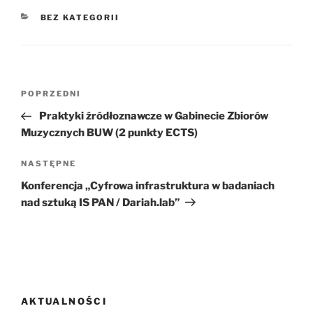
KATEGORIE
BEZ KATEGORII
Nawigacja
Poprzedni
POPRZEDNI
wpisu
wpis
Praktyki źródłoznawcze w Gabinecie Zbiorów
Muzycznych BUW (2 punkty ECTS)
Następny
NASTĘPNE
wpis
Konferencja „Cyfrowa infrastruktura w badaniach
nad sztuką IS PAN / Dariah.lab”
AKTUALNOŚCI