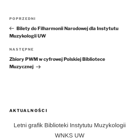
Nawigacja
Poprzedni
POPRZEDNI
wpisu
wpis
Bilety do Filharmonii Narodowej dla Instytutu
Muzykologii UW
Następny
NASTĘPNE
wpis
Zbiory PWM w cyfrowej Polskiej Bibliotece
Muzycznej
AKTUALNOŚCI
Letni grafik Biblioteki Instytutu Muzykologii
WNKS UW