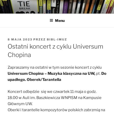
Przejdź
do
treści
Menu
OPUBLIKOWANE
8 MAJA 2023
PRZEZ
BIBL-IMUZ
W
Ostatni koncert z cyklu Universum
Chopina
Zapraszamy na ostatni w tym sezonie koncert z cyklu
Universum Chopina – Muzyka klasyczna na UW,
pt.
Do
upadłego. Oberek/Tarantella
Koncert odbędzie się we czwartek 11 maja o godz.
18.00 w Auli im. Baszkiewicza WNPISM na Kampusie
Głównym UW.
Oberki i tarantelle kompozytorów polskich zabrzmią na